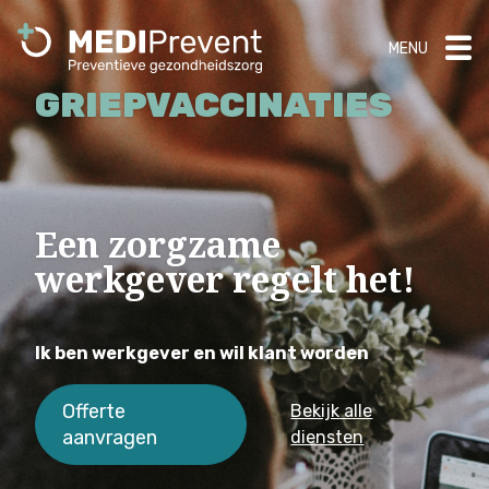
MENU
GRIEPVACCINATIES
Een zorgzame
werkgever regelt het!
Ik ben werkgever en wil klant worden
Offerte
Bekijk alle
aanvragen
diensten