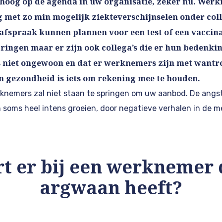
hoog op de agenda in uw organisatie, zeker nu. Wer
g met zo min mogelijk ziekteverschijnselen onder colle
 afspraak kunnen plannen voor een test of een vaccina
ingen maar er zijn ook collega’s die er hun bedenki
s niet ongewoon en dat er werknemers zijn met want
n gezondheid is iets om rekening mee te houden.
rknemers zal niet staan te springen om uw aanbod. De angs
soms heel intens groeien, door negatieve verhalen in de med
t er bij een werknemer d
argwaan heeft?