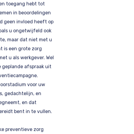
een toegang hebt tot
nemen in beoordelingen
od geen invloed heeft op
zoals u ongetwijfeld ook
te, maar dat niet met u
t is een grote zorg
et u als werkgever. Wel
e geplande afspraak uit
eventiecampagne.
 voorstadium voor uw
, gedachtelijn, en
wegneemt, en dat
eidt bent in te vullen.
eke preventieve zorg