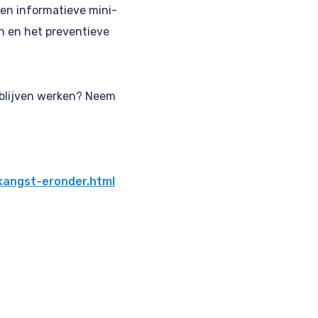
en informatieve mini-
n en het preventieve
d blijven werken? Neem
kangst-eronder.html