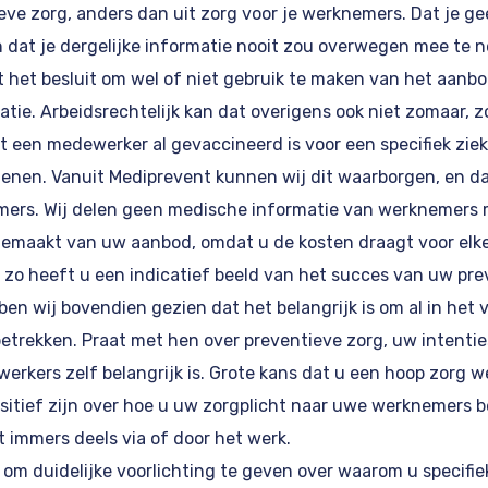
ve zorg, anders dan uit zorg voor je werknemers. Dat je g
 dat je dergelijke informatie nooit zou overwegen mee te 
t het besluit om wel of niet gebruik te maken van het aanb
latie. Arbeidsrechtelijk kan dat overigens ook niet zomaar, 
at een medewerker al gevaccineerd is voor een specifiek ziek
denen. Vanuit Mediprevent kunnen wij dit waarborgen, en da
ers. Wij delen geen medische informatie van werknemers m
 gemaakt van uw aanbod, omdat u de kosten draagt voor elk
o heeft u een indicatief beeld van het succes van uw pr
en wij bovendien gezien dat het belangrijk is om al in het
trekken. Praat met hen over preventieve zorg, uw intenties
erkers zelf belangrijk is. Grote kans dat u een hoop zorg 
sitief zijn over hoe u uw zorgplicht naar uwe werknemers ber
t immers deels via of door het werk.
jk om duidelijke voorlichting te geven over waarom u specifi