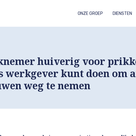
DIENSTEN
ONZE GROEP
GRIEPVACCINATIES
nemer huiverig voor prikke
ls werkgever kunt doen om a
wen weg te nemen
14 augustus 2021
Blog
Uncategorized
Vaccineren