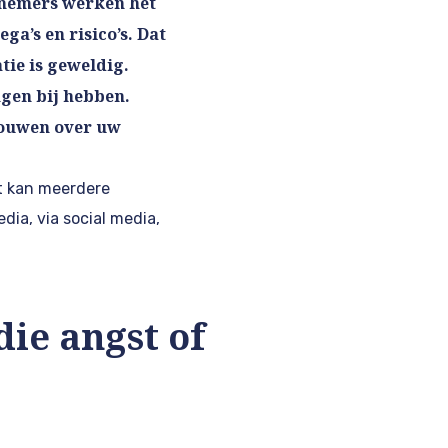
knemers werken het
ga’s en risico’s. Dat
tie is geweldig.
ngen bij hebben.
rouwen over uw
t kan meerdere
ia, via social media,
ie angst of