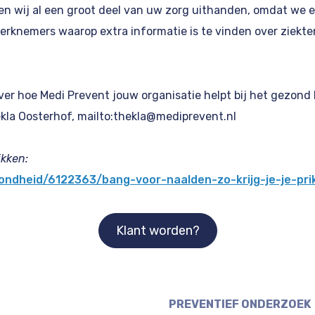
n wij al een groot deel van uw zorg uithanden, omdat we e
erknemers waarop extra informatie is te vinden over ziekte
over hoe Medi Prevent jouw organisatie helpt bij het gezon
la Oosterhof, mailto:
thekla@mediprevent.nl
ikken:
ondheid/6122363/bang-voor-naalden-zo-krijg-je-je-pri
Klant worden?
PREVENTIEF ONDERZOEK